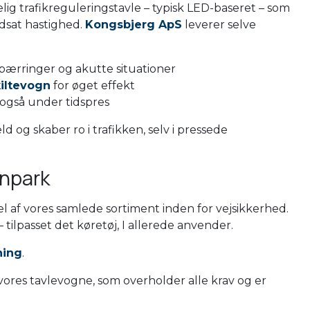
g trafikreguleringstavle – typisk LED-baseret – som
edsat hastighed.
Kongsbjerg ApS
leverer selve
pærringer og akutte situationer
kiltevogn
for øget effekt
 også under tidspres
 og skaber ro i trafikken, selv i pressede
gnpark
l af vores samlede sortiment inden for vejsikkerhed.
 tilpasset det køretøj, I allerede anvender.
ning
.
res tavlevogne, som overholder alle krav og er