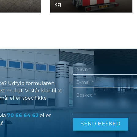
kg
nce? Udfyld formularen
 muligt. Vi står klar til at
ål eller specifikke
via
70 66 64 62
eller
g!