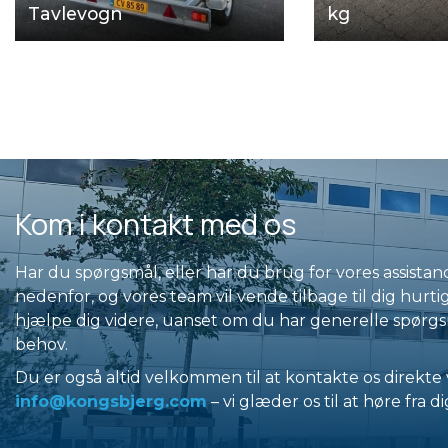
Tavlevogn
kg
Kom i kontakt med os
Har du spørgsmål, eller har du brug for vores assista
nedenfor, og vores team vil vende tilbage til dig hurtigst
hjælpe dig videre, uanset om du har generelle spørgsm
behov.
Du er også altid velkommen til at kontakte os direkte 
info@kongsbjerg.com
– vi glæder os til at høre fra di