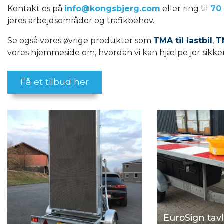
Kontakt os på
info@kongsbjerg.com
eller ring til
70
jeres arbejdsområder og trafikbehov.
Se også vores øvrige produkter som
TMA til lastbil
,
T
vores hjemmeside om, hvordan vi kan hjælpe jer sikker
Få et tilbud her
EuroSign tav