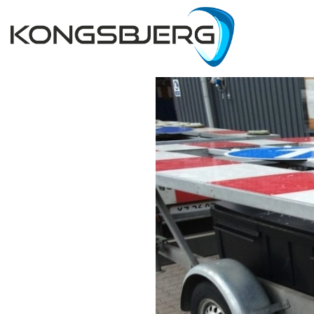
Gå
til
hovedindhold