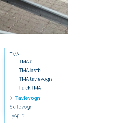
TMA
Primær
TMA bil
navigation
TMA lastbil
TMA tavlevogn
Falck TMA
Tavlevogn
Skiltevogn
Lyspile