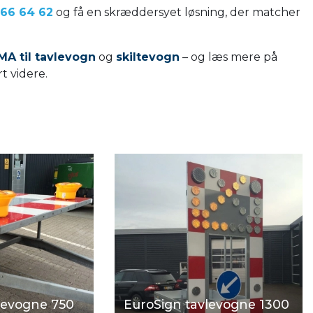
 66 64 62
og få en skræddersyet løsning, der matcher
MA til tavlevogn
og
skiltevogn
– og læs mere på
t videre.
levogne 750
EuroSign tavlevogne 1300