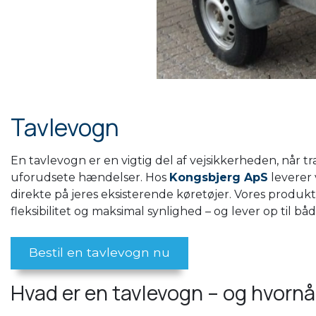
Tavlevogn
En tavlevogn er en vigtig del af vejsikkerheden, når tra
uforudsete hændelser. Hos
Kongsbjerg ApS
leverer 
direkte på jeres eksisterende køretøjer. Vores produk
fleksibilitet og maksimal synlighed – og lever op til bå
Bestil en tavlevogn nu
Hvad er en tavlevogn – og hvornå