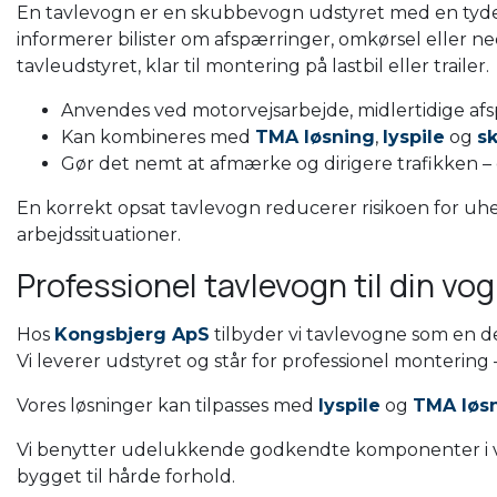
En tavlevogn er en skubbevogn udstyret med en tydeli
informerer bilister om afspærringer, omkørsel eller n
tavleudstyret, klar til montering på lastbil eller trailer.
Anvendes ved motorvejsarbejde, midlertidige afs
Kan kombineres med
TMA løsning
,
lyspile
og
s
Gør det nemt at afmærke og dirigere trafikken –
En korrekt opsat tavlevogn reducerer risikoen for uheld
arbejdssituationer.
Professionel tavlevogn til din vo
Hos
Kongsbjerg ApS
tilbyder vi tavlevogne som en de
Vi leverer udstyret og står for professionel montering –
Vores løsninger kan tilpasses med
lyspile
og
TMA løs
Vi benytter udelukkende godkendte komponenter i vo
bygget til hårde forhold.